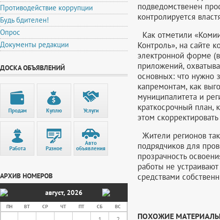
подведомственен проф
Противодействие коррупции
контролируется властя
Будь бдителен!
Опрос
Как отметили «Комии
Контроль», на сайте к
Документы редакции
электронной форме (в 
приложений, охватыв
ДОСКА ОБЪЯВЛЕНИЙ
основных: что нужно 
капремонтам, как выго
муниципалитета и рег
краткосрочный план, 
Продам
Куплю
Услуги
этом скорректировать
Жители регионов такж
Авто
подрядчиков для прове
Работа
Разное
объявления
прозрачность освоени
работы не устраиваю
средствами собственн
АРХИВ НОМЕРОВ
август
,
2026
ПН
ВТ
СР
ЧТ
ПТ
СБ
ВС
ПОХОЖИЕ МАТЕРИАЛ
1
2