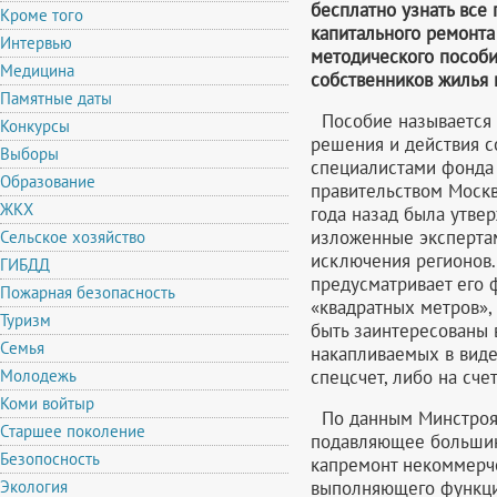
бесплатно узнать все
Кроме того
капитального ремонт
Интервью
методического пособи
Медицина
собственников жилья 
Памятные даты
Пособие называется 
Конкурсы
решения и действия с
Выборы
специалистами фонда 
Образование
правительством Москв
ЖКХ
года назад была утве
изложенные экспертам
Сельское хозяйство
исключения регионов
ГИБДД
предусматривает его
Пожарная безопасность
«квадратных метров»,
Туризм
быть заинтересованы 
Семья
накапливаемых в виде
спецсчет, либо на сче
Молодежь
Коми войтыр
По данным Минстроя 
Старшее поколение
подавляющее большин
Безопосность
капремонт некоммерч
выполняющего функци
Экология