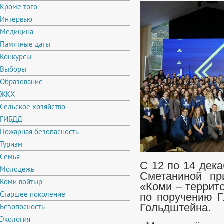
Кроме того
Интервью
Медицина
Памятные даты
Конкурсы
Выборы
Образование
ЖКХ
Сельское хозяйство
ГИБДД
Пожарная безопасность
Туризм
Семья
С 12 по 14 дек
Молодежь
Сметаниной пр
Коми войтыр
«Коми – террит
Старшее поколение
по поручению Г
Безопосность
Гольдштейна.
Экология