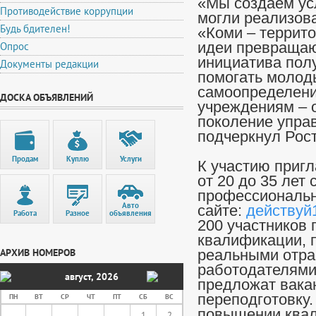
«Мы создаём ус
Противодействие коррупции
могли реализова
Будь бдителен!
«Коми – террито
Опрос
идеи превращаю
инициатива пол
Документы редакции
помогать молод
самоопределени
ДОСКА ОБЪЯВЛЕНИЙ
учреждениям – 
поколение управ
подчеркнул Рос
Продам
Куплю
Услуги
К участию приг
от 20 до 35 лет
профессиональн
Авто
сайте:
действуй
Работа
Разное
объявления
200 участников
квалификации, 
АРХИВ НОМЕРОВ
реальными отра
работодателями
август
,
2026
предложат вака
переподготовку.
ПН
ВТ
СР
ЧТ
ПТ
СБ
ВС
повышении ква
1
2