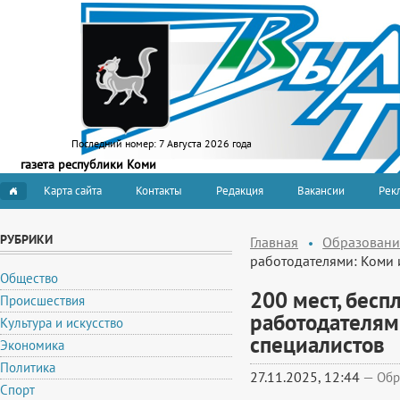
Последний номер:
7 Августа 2026 года
газета республики Коми
Карта сайта
Контакты
Редакция
Вакансии
Рекл
РУБРИКИ
Главная
Образовани
работодателями: Коми 
Общество
200 мест, бесп
Происшествия
работодателям
Культура и искусство
специалистов
Экономика
Политика
27.11.2025, 12:44
—
Обр
Спорт