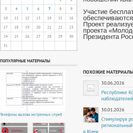
3
4
5
6
7
8
9
Участие бесплат
обеспечиваются
10
11
12
13
14
15
16
Проект реализуе
17
18
19
20
21
22
23
проекта «Молод
Президента Рос
24
25
26
27
28
29
30
31
ПОПУЛЯРНЫЕ МАТЕРИАЛЫ
ПОХОЖИЕ МАТЕРИАЛ
30.06.2026
Республике К
наблюдателей
30.01.2026
Телефоны вызова экстренных служб
Стимулируя р
региональный
в Коми