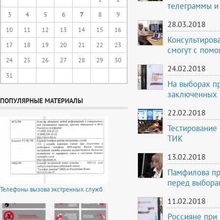
телеграммы и
3
4
5
6
7
8
9
28.03.2018
10
11
12
13
14
15
16
Консультирова
17
18
19
20
21
22
23
смогут с пом
24
25
26
27
28
29
30
24.02.2018
31
На выборах пр
заключенных
ПОПУЛЯРНЫЕ МАТЕРИАЛЫ
22.02.2018
Тестирование
ТИК
13.02.2018
Памфилова пр
перед выбора
Телефоны вызова экстренных служб
11.02.2018
Россияне при 