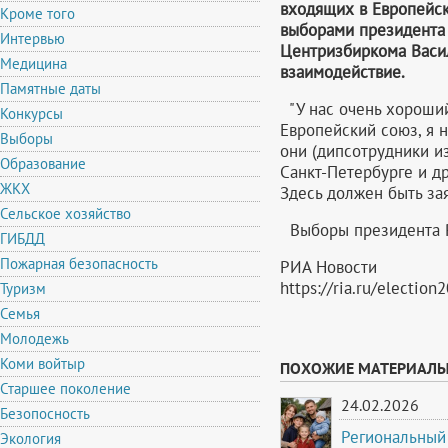
входящих в Европейск
Кроме того
выборами президента
Интервью
Центризбиркома Васи
Медицина
взаимодействие.
Памятные даты
"У нас очень хороший
Конкурсы
Европейский союз, я 
Выборы
они (дипсотрудники из
Образование
Санкт-Петербурге и др
ЖКХ
Здесь должен быть зая
Сельское хозяйство
Выборы президента Р
ГИБДД
Пожарная безопасность
РИА Новости
https://ria.ru/electi
Туризм
Семья
Молодежь
Коми войтыр
ПОХОЖИЕ МАТЕРИАЛ
Старшее поколение
24.02.2026
Безопосность
Региональный 
Экология