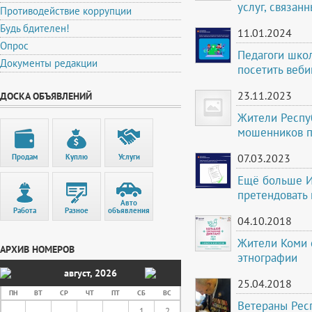
услуг, связан
Противодействие коррупции
Будь бдителен!
11.01.2024
Опрос
Педагоги шко
Документы редакции
посетить веби
23.11.2023
ДОСКА ОБЪЯВЛЕНИЙ
Жители Респуб
мошенников п
07.03.2023
Продам
Куплю
Услуги
Ещё больше И
претендовать 
Авто
Работа
Разное
объявления
04.10.2018
Жители Коми с
АРХИВ НОМЕРОВ
этнографии
август
,
2026
25.04.2018
ПН
ВТ
СР
ЧТ
ПТ
СБ
ВС
Ветераны Респ
1
2