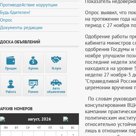
Показатель недоверия
Противодействие коррупции
Опрос выявил, что по
Будь бдителен!
на протяжении года н
Опрос
период с 27 ноября по
Документы редакции
Одобрение работы пр
ДОСКА ОБЪЯВЛЕНИЙ
кабинета министров с
одобрения Госдумы и 
ноябре улучшили пози
последние недели эле
находился на уровне 
Продам
Куплю
Услуги
неделю 27 ноября-3 д
"Справедливой России
церемонии вручения п
Авто
Работа
Разное
объявления
По словам руководите
консультирования ВЦ
АРХИВ НОМЕРОВ
кампании практически
политическим институ
август
,
2026
относительно устойчи
ПН
ВТ
СР
ЧТ
ПТ
СБ
ВС
лишь в отношении пар
1
2