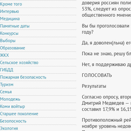
доверия россиян полит
Кроме того
53%, следует из опро
Интервью
общественного мнени
Медицина
Вы бы проголосовали 
Памятные даты
году?
Конкурсы
Выборы
Да, я доволен(льна) е
Образование
Пока не знаю, решу б
ЖКХ
Сельское хозяйство
Нет, я поддерживаю д
ГИБДД
ГОЛОСОВАТЬ
Пожарная безопасность
Туризм
Результаты
Семья
Согласно опросу, втор
Молодежь
Дмитрий Медведев — п
Коми войтыр
составил 17,9% и 16,1
Старшее поколение
Противоположный рейт
Безопосность
ноябре уровень недов
Экология