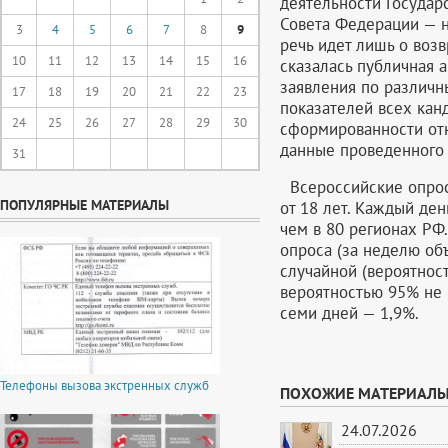
деятельности Государ
Совета Федерации — н
3
4
5
6
7
8
9
речь идет лишь о воз
10
11
12
13
14
15
16
сказалась публичная 
заявления по различн
17
18
19
20
21
22
23
показателей всех кан
24
25
26
27
28
29
30
сформированности от
данные проведенного 
31
Всероссийские опрос
ПОПУЛЯРНЫЕ МАТЕРИАЛЫ
от 18 лет. Каждый де
чем в 80 регионах РФ
опроса (за неделю об
случайной (вероятнос
вероятностью 95% не 
семи дней — 1,9%.
Телефоны вызова экстренных служб
ПОХОЖИЕ МАТЕРИАЛ
24.07.2026