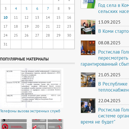
Год села в Ко
3
4
5
6
7
8
9
сельских нас
10
11
12
13
14
15
16
13.09.2025
17
18
19
20
21
22
23
В Коми старто
24
25
26
27
28
29
30
08.08.2025
31
Ростислав Го
пересмотреть 
ПОПУЛЯРНЫЕ МАТЕРИАЛЫ
гарантированный сбыт
21.05.2025
В Республике
теплоснабжен
22.04.2025
Ростислав Го
Телефоны вызова экстренных служб
системе орга
время не будет"