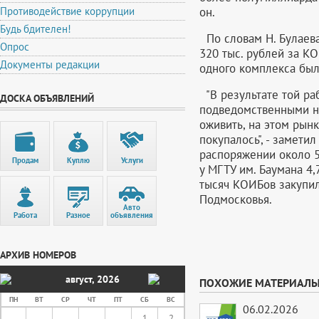
он.
Противодействие коррупции
Будь бдителен!
По словам Н. Булаева
Опрос
320 тыс. рублей за К
Документы редакции
одного комплекса был
"В результате той ра
ДОСКА ОБЪЯВЛЕНИЙ
подведомственными на
оживить, на этом рын
покупалось", - замети
распоряжении около 5
Продам
Куплю
Услуги
у МГТУ им. Баумана 4,
тысяч КОИБов закупил
Подмосковья.
Авто
Работа
Разное
объявления
АРХИВ НОМЕРОВ
август
,
2026
ПОХОЖИЕ МАТЕРИАЛ
ПН
ВТ
СР
ЧТ
ПТ
СБ
ВС
06.02.2026
1
2