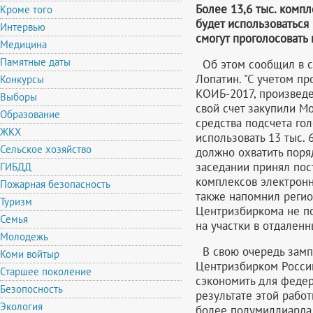
Более 13,6 тыс. комп
Кроме того
будет использоваться
Интервью
смогут проголосовать
Медицина
Памятные даты
Об этом сообщил в с
Лопатин. "С учетом п
Конкурсы
КОИБ-2017, произведе
Выборы
свой счет закупили Мо
Образование
средства подсчета го
ЖКХ
использовать 13 тыс. 
Сельское хозяйство
должно охватить поряд
заседании принял по
ГИБДД
комплексов электронно
Пожарная безопасность
также напомнил реги
Туризм
Центризбиркома не по
Семья
на участки в отдален
Молодежь
В свою очередь замп
Коми войтыр
Центризбирком России
Старшее поколение
сэкономить для федер
Безопосность
результате этой рабо
Экология
более полумиллиарда 