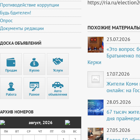
https://ria.ru/electi
Противодействие коррупции
Будь бдителен!
Опрос
ПОХОЖИЕ МАТЕРИАЛ
Документы редакции
23.07.2026
ДОСКА ОБЪЯВЛЕНИЙ
«Это вопрос б
Братыненко по
Керки
Продам
Куплю
Услуги
17.07.2026
Жители Коми м
онлайн: на Го
Авто
Работа
Разное
объявления
28.05.2026
67 тысяч жите
АРХИВ НОМЕРОВ
дня праймери
август
,
2026
27.05.2026
ПН
ВТ
СР
ЧТ
ПТ
СБ
ВС
Более 50 общ
1
2