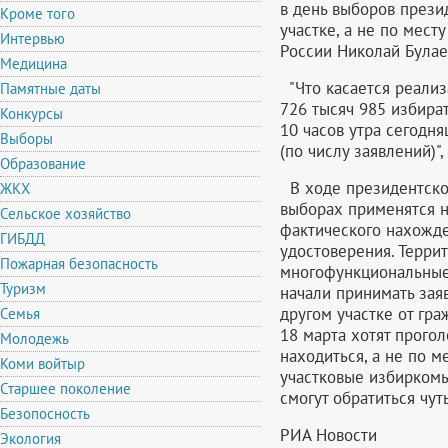
в день выборов прези
Кроме того
участке, а не по мес
Интервью
России Николай Булае
Медицина
"Что касается реализ
Памятные даты
726 тысяч 985 избира
Конкурсы
10 часов утра сегодня
Выборы
(по числу заявлений)"
Образование
В ходе президентско
ЖКХ
выборах применятся н
Сельское хозяйство
фактического нахожде
ГИБДД
удостоверения. Терри
Пожарная безопасность
многофункциональные 
Туризм
начали принимать зая
другом участке от гр
Семья
18 марта хотят прогол
Молодежь
находиться, а не по м
Коми войтыр
участковые избирком
Старшее поколение
смогут обратиться чут
Безопосность
РИА Новости
Экология