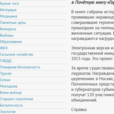
в Почётную книгу «Го
Кроме того
Интервью
В книге собраны истор
Медицина
проявившие неравнод
совершившие героиче
Памятные даты
пришедшие на помощь
Конкурсы
жизненные ситуации. 
Выборы
награждаются нагрудн
Образование
Электронная версия и
ЖКХ
государственной иниц
Сельское хозяйство
2013 года. Это проек
ГИБДД
Пожарная безопасность
За время существован
лауреатов. Награжден
Туризм
церемониях в Москве,
Семья
Полномочных предста
Молодежь
и губернаторов субъе
Коми войтыр
получат 120 участник
Старшее поколение
объединений.
Безопосность
Справка
Экология