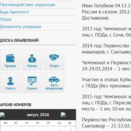
Противодействие коррупции
Иван Голубков 04.12.
России в сезоне 2012-
Будь бдителен!
Достижения.
Опрос
Документы редакции
2013 год: Чемпионат 
лиц с ПОДа, г. Сочи, 0
ДОСКА ОБЪЯВЛЕНИЙ
2014 год: Первенство
инвалидов, г. Сыктывка
Чемпионат и Первенст
Продам
Куплю
Услуги
24-29.03.2014 – 1 мест
Участие в этапах Куб
с ПОДа (без призовых 
Авто
Работа
Разное
объявления
2015 год: Чемпионат 
лиц с ПОДа, г. Пересве
АРХИВ НОМЕРОВ
места – 5 км, 10 км л
август
,
2026
Первенство Республик
ПН
ВТ
СР
ЧТ
ПТ
СБ
ВС
Сыктывкар – 21-22.02.
1
2