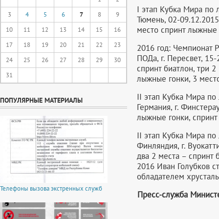
I этап Кубка Мира по
3
4
5
6
7
8
9
Тюмень, 02-09.12.2015
место спринт лыжные г
10
11
12
13
14
15
16
17
18
19
20
21
22
23
2016 год: Чемпионат 
ПОДа, г. Пересвет, 15
24
25
26
27
28
29
30
спринт биатлон, три 2
31
лыжные гонки, 3 место
II этап Кубка Мира п
ПОПУЛЯРНЫЕ МАТЕРИАЛЫ
Германия, г. Финстерау
лыжные гонки, спринт 
II этап Кубка Мира п
Финляндия, г. Вуокатт
два 2 места – спринт 
2016 Иван Голубков с
обладателем хрусталь
Телефоны вызова экстренных служб
Пресс-служба Министе