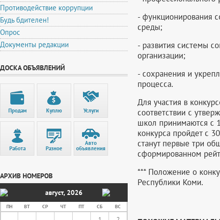
Противодействие коррупции
- функционирования 
Будь бдителен!
среды;
Опрос
- развития системы с
Документы редакции
организации;
ДОСКА ОБЪЯВЛЕНИЙ
- сохранения и укреп
процесса.
Для участия в конкур
соответствии с утвер
Продам
Куплю
Услуги
школ принимаются с 1
конкурса пройдет с 3
станут первые три об
Авто
Работа
Разное
объявления
сформированном рейти
*** Положение о конк
АРХИВ НОМЕРОВ
Республики Коми.
август
,
2026
ПН
ВТ
СР
ЧТ
ПТ
СБ
ВС
1
2