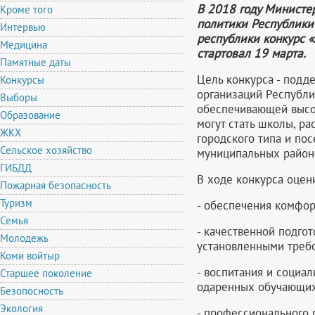
В 2018 году Министе
Кроме того
политики Республики
Интервью
республики конкурс 
Медицина
стартовал 19 марта.
Памятные даты
Цель конкурса - подд
Конкурсы
организаций Республи
Выборы
обеспечивающей высок
Образование
могут стать школы, ра
ЖКХ
городского типа и пос
Сельское хозяйство
муниципальных районо
ГИБДД
В ходе конкурса оцен
Пожарная безопасность
Туризм
- обеспечения комфор
Семья
- качественной подго
Молодежь
установленными треб
Коми войтыр
- воспитания и социа
Старшее поколение
одаренных обучающих
Безопосность
Экология
- профессионального 