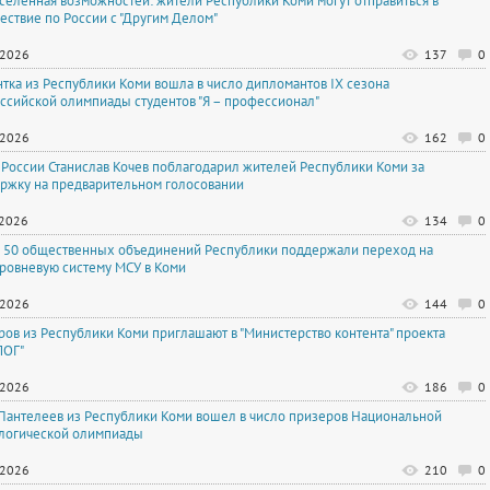
вселенная возможностей: жители Республики Коми могут отправиться в
ествие по России с "Другим Делом"
.2026
137
0
нтка из Республики Коми вошла в число дипломантов IX сезона
ссийской олимпиады студентов "Я – профессионал"
.2026
162
0
 России Станислав Кочев поблагодарил жителей Республики Коми за
ржку на предварительном голосовании
.2026
134
0
 50 общественных объединений Республики поддержали переход на
ровневую систему МСУ в Коми
.2026
144
0
ров из Республики Коми приглашают в "Министерство контента" проекта
ЛОГ"
.2026
186
0
Пантелеев из Республики Коми вошел в число призеров Национальной
логической олимпиады
.2026
210
0