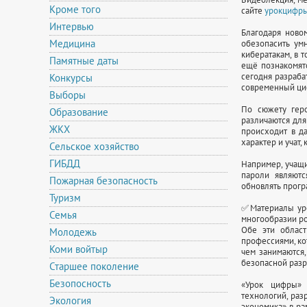
Кроме того
сайте
урокцифр
Интервью
Благодаря новом
Медицина
обезопасить ум
кибератакам, в 
Памятные даты
ещё познакомят
сегодня разраба
Конкурсы
современный ци
Выборы
По сюжету гер
Образование
различаются для
ЖКХ
происходит в д
характер и учат,
Сельское хозяйство
ГИБДД
Например, учащи
пароли являютс
Пожарная безопасность
обновлять прогр
Туризм
✅Материалы уро
Семья
многообразии р
Обе эти област
Молодежь
профессиями, ко
Коми войтыр
чем занимаются,
безопасной разр
Старшее поколение
Безопосность
«Урок цифры» 
технологий, ра
Экология
экономика» в р