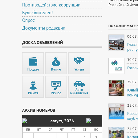
Противодействие коррупции
Российской Фед
Будь бдителен!
Опрос
ПОХОЖИЕ МАТЕ
Документы редакции
06.08
ДОСКА ОБЪЯВЛЕНИЙ
Глава
респу
30.07
Готов
Продам
Куплю
Услуги
29.07
Авто
Юный 
Работа
Разное
объявления
конку
28.07
АРХИВ НОМЕРОВ
Карье
клуб 
август
,
2026
24.07
ПН
ВТ
СР
ЧТ
ПТ
СБ
ВС
Коман
1
2