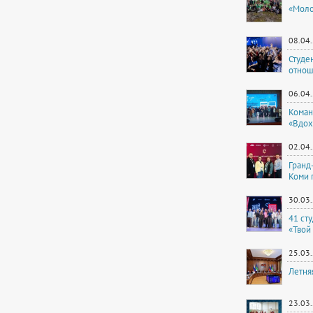
«Моло
08.04
Студе
отнош
06.04
Коман
«Вдох
02.04
Гранд
Коми 
30.03
41 ст
«Твой
25.03
Летня
23.03