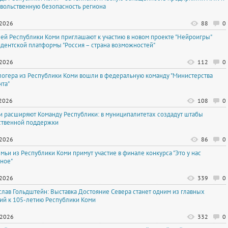
вольственную безопасность региона
.2026
88
0
ей Республики Коми приглашают к участию в новом проекте "Нейроигры"
дентской платформы "Россия – страна возможностей"
.2026
112
0
логера из Республики Коми вошли в федеральную команду "Министерства
нта"
.2026
108
0
и расширяют Команду Республики: в муниципалитетах создадут штабы
твенной поддержки
.2026
86
0
емьи из Республики Коми примут участие в финале конкурса "Это у нас
ное"
.2026
339
0
слав Гольдштейн: Выставка Достояние Севера станет одним из главных
ий к 105-летию Республики Коми
.2026
332
0