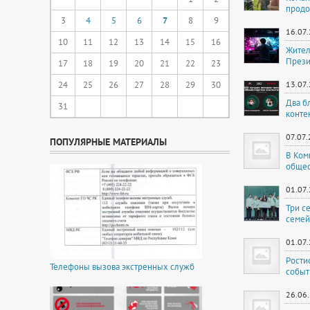
продо
3
4
5
6
7
8
9
16.07
10
11
12
13
14
15
16
Жител
Прези
17
18
19
20
21
22
23
24
25
26
27
28
29
30
13.07
Два б
31
конте
07.07
ПОПУЛЯРНЫЕ МАТЕРИАЛЫ
В Ком
общес
01.07
Три с
семей
01.07
Рости
Телефоны вызова экстренных служб
событ
26.06