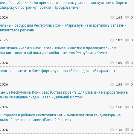
ежь Республики Коми приглашают принять участие в конкурсном отборе в
садорскую программу проекта «Профразвитие»
.2026
163
0
альный ресурс для Республики Коми: Мария Бутина встретилась с главами
ипалитетов региона
.2026
182
0
дат экономических наук Сергей Ткачев: «Участие в предварительном
овании – полезный опыт для любого жителя Республики Коми»
.2026
189
0
голос в политике: в Коми формируют новый Молодежный парламент
.2026
155
0
ьница Республики Коми разработает проекты для развития макрорегиона в
амме «Женщина-лидер. Север и Дальний Восток»
.2026
160
0
и городов и районов Республики Коми выдвигают свои кандидатуры на
ипартийное голосование «Единой России»
.2026
138
0