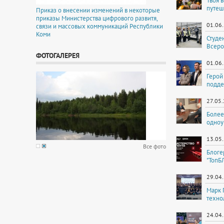
Твоя 
путеш
Приказ о внесении изменений в некоторые
приказы Министерства цифрового развитя,
01.06
связи и массовых коммуникаций Республики
Коми
Студе
Всеро
ФОТОГАЛЕРЕЯ
01.06
Герой
подде
27.05
Более
одноу
13.05
Все фото
Блоге
"ТопБ
29.04
Марк 
техно
24.04