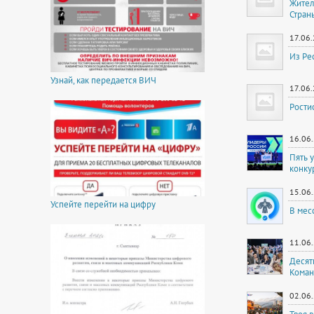
Жител
Стран
17.06
Из Ре
Узнай, как передается ВИЧ
17.06
Рости
16.06
Пять 
конку
15.06
Успейте перейти на цифру
В мес
11.06
Десят
Коман
02.06