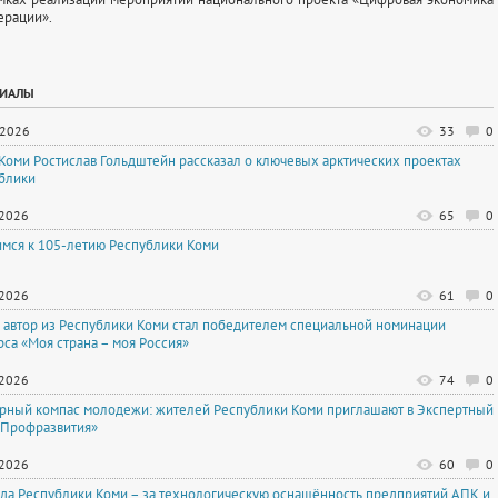
ерации».
РИАЛЫ
.2026
33
0
 Коми Ростислав Гольдштейн рассказал о ключевых арктических проектах
блики
.2026
65
0
имся к 105-летию Республики Коми
.2026
61
0
автор из Республики Коми стал победителем специальной номинации
рса «Моя страна – моя Россия»
.2026
74
0
рный компас молодежи: жителей Республики Коми приглашают в Экспертный
«Профразвития»
.2026
60
0
да Республики Коми – за технологическую оснащённость предприятий АПК и