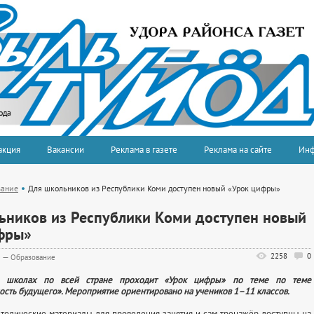
ода
акция
Вакансии
Реклама в газете
Реклама на сайте
Ин
вание
Для школьников из Республики Коми доступен новый «Урок цифры»
ьников из Республики Коми доступен новый
фры»
2258
0
0
—
Образование
в школах по всей стране проходит «Урок цифры» по теме по теме
сть будущего». Мероприятие ориентировано на учеников 1–11 классов.
тодические материалы для проведения занятия и сам тренажёр доступны на