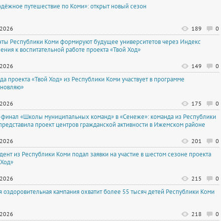
дёжное путешествие по Коми»: открыт новый сезон
.2026
189
0
нты Республики Коми формируют будущее университетов через Индекс
ения к воспитательной работе проекта «Твой Ход»
.2026
149
0
да проекта «Твой Ход» из Республики Коми участвует в программе
новляю»
.2026
175
0
-финал «Школы муниципальных команд» в «Сенеже»: команда из Республики
представила проект центров гражданской активности в Ижемском районе
.2026
201
0
удент из Республики Коми подал заявки на участие в шестом сезоне проекта
 Ход»
.2026
215
0
я оздоровительная кампания охватит более 55 тысяч детей Республики Коми
.2026
218
0