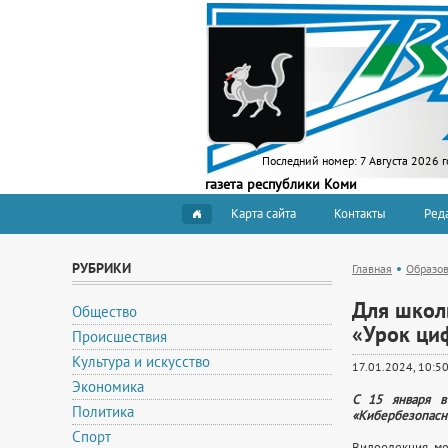
Последний номер:
7 Августа 2026 г
газета республики Коми
Карта сайта
Контакты
Ред
РУБРИКИ
Главная
Образо
Для школ
Общество
«Урок ци
Происшествия
Культура и искусство
17.01.2024, 10:5
Экономика
С 15 января 
Политика
«Кибербезопасно
Спорт
Видеолекция, ме