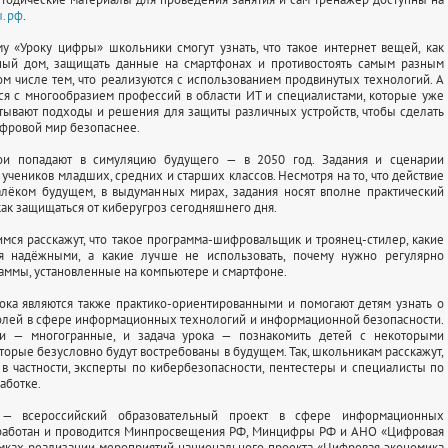
ы.рф
.
у «Уроку цифры» школьники смогут узнать, что такое интернет вещей, как
ный дом, защищать данные на смартфонах и противостоять самым разным
том числе тем, что реализуются с использованием продвинутых технологий. А
ся с многообразием профессий в области ИТ и специалистами, которые уже
тывают подходы и решения для защиты различных устройств, чтобы сделать
фровой мир безопаснее.
ои попадают в симуляцию будущего — в 2050 год. Задания и сценарии
 учеников младших, средних и старших классов. Несмотря на то, что действие
алёком будущем, в выдуманных мирах, задания носят вполне практический
 как защищаться от киберугроз сегодняшнего дня.
мся расскажут, что такое программа-шифровальщик и троянец-стилер, какие
я надёжными, а какие лучше не использовать, почему нужно регулярно
аммы, установленные на компьютере и смартфоне.
ка являются также практико-ориентированными и помогают детям узнать о
олей в сфере информационных технологий и информационной безопасности.
и — многогранные, и задача урока — познакомить детей с некоторыми
торые безусловно будут востребованы в будущем. Так, школьникам расскажут,
 в частности, эксперты по кибербезопасности, пентестеры и специалисты по
аботке.
— всероссийский образовательный проект в сфере информационных
зработан и проводится Минпросвещения РФ, Минцифры РФ и АНО «Цифровая
амках реализации мероприятий национального проекта «Цифровая экономика