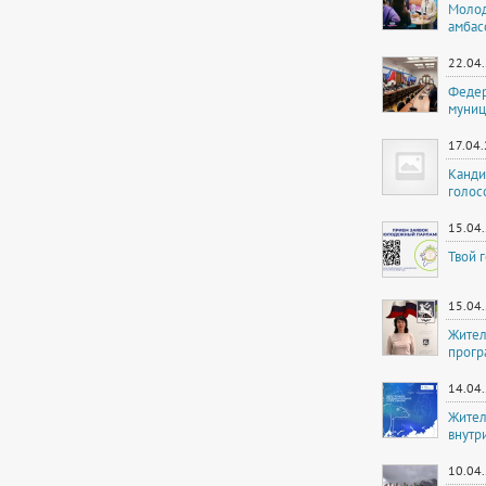
Молод
амбас
22.04
Федер
муниц
17.04
Канди
голос
15.04
Твой 
15.04
Жител
прогр
14.04
Жител
внутр
10.04