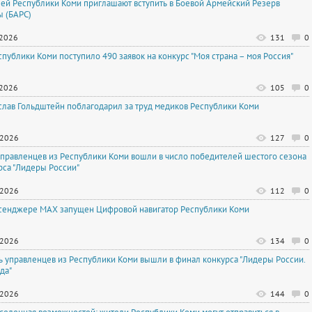
ей Республики Коми приглашают вступить в Боевой Армейский Резерв
ы (БАРС)
.2026
131
0
спублики Коми поступило 490 заявок на конкурс "Моя страна – моя Россия"
.2026
105
0
слав Гольдштейн поблагодарил за труд медиков Республики Коми
.2026
127
0
управленцев из Республики Коми вошли в число победителей шестого сезона
рса "Лидеры России"
.2026
112
0
сенджере МАХ запущен Цифровой навигатор Республики Коми
.2026
134
0
ь управленцев из Республики Коми вышли в финал конкурса "Лидеры России.
да"
.2026
144
0