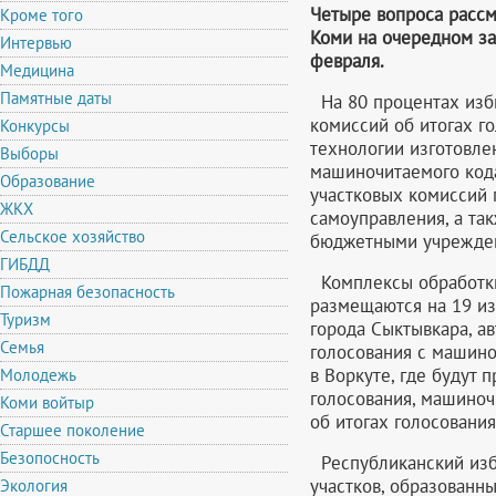
Четыре вопроса расс
Кроме того
Коми на очередном за
Интервью
февраля.
Медицина
Памятные даты
На 80 процентах изби
комиссий об итогах г
Конкурсы
технологии изготовле
Выборы
машиночитаемого код
Образование
участковых комиссий 
ЖКХ
самоуправления, а та
Сельское хозяйство
бюджетными учрежде
ГИБДД
Комплексы обработки
Пожарная безопасность
размещаются на 19 из
Туризм
города Сыктывкара, а
Семья
голосования с машино
в Воркуте, где будут
Молодежь
голосования, машиноч
Коми войтыр
об итогах голосовани
Старшее поколение
Безопосность
Республиканский изб
участков, образованн
Экология