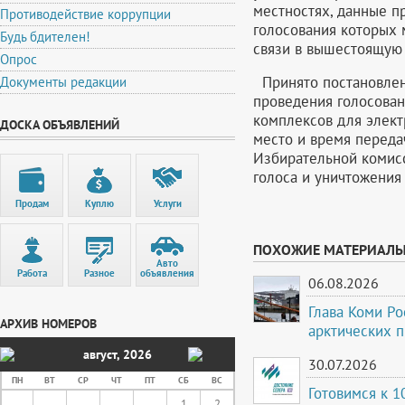
местностях, данные п
Противодействие коррупции
голосования которых 
Будь бдителен!
связи в вышестоящую
Опрос
Принято постановлен
Документы редакции
проведения голосован
комплексов для элект
ДОСКА ОБЪЯВЛЕНИЙ
место и время перед
Избирательной комис
голоса и уничтожени
Продам
Куплю
Услуги
ПОХОЖИЕ МАТЕРИАЛ
Авто
Работа
Разное
объявления
06.08.2026
Глава Коми Ро
АРХИВ НОМЕРОВ
арктических 
август
,
2026
30.07.2026
ПН
ВТ
СР
ЧТ
ПТ
СБ
ВС
Готовимся к 
1
2