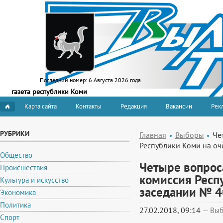
Последний номер:
6 Августа 2026 года
газета республики Коми
Карта сайта
Контакты
Редакция
Вакансии
Рекл
РУБРИКИ
Главная
Выборы
Че
Республики Коми на о
Общество
Четыре вопрос
Происшествия
комиссия Респ
Культура и искусство
заседании № 4
Экономика
Политика
27.02.2018, 09:14
—
Вы
Спорт