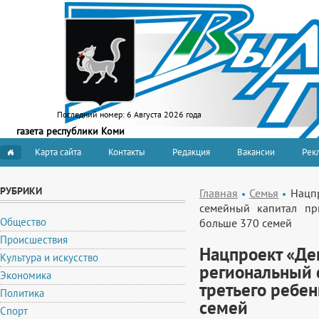
Последний номер:
6 Августа 2026 года
газета республики Коми
Карта сайта
Контакты
Редакция
Вакансии
Рекл
РУБРИКИ
Главная
Семья
Нацпр
семейный капитал пр
Общество
больше 370 семей
Происшествия
Нацпроект «Де
Культура и искусство
региональный 
Экономика
третьего ребе
Политика
семей
Спорт