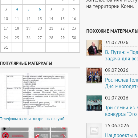
на территории Коми.
3
4
5
6
7
8
9
10
11
12
13
14
15
16
17
18
19
20
21
22
23
ПОХОЖИЕ МАТЕРИАЛ
24
25
26
27
28
29
30
31.07.2026
31
В. Путин: «По
задача для вс
ПОПУЛЯРНЫЕ МАТЕРИАЛЫ
09.07.2026
Ростислав Го
Дня многодет
01.07.2026
Три семьи из 
конкурса "Это
Телефоны вызова экстренных служб
25.06.2026
Нацпроекты в 