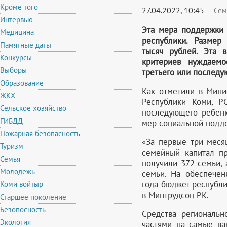
Кроме того
27.04.2022, 10:45
—
Сем
Интервью
Эта мера поддержки 
Медицина
республики. Размер
Памятные даты
тысяч рублей. Эта в
Конкурсы
критериев нуждаемо
Выборы
третьего или последу
Образование
Как отметили в Мини
ЖКХ
Республики Коми, Р
Сельское хозяйство
последующего ребенк
ГИБДД
мер социальной подд
Пожарная безопасность
«За первые три меся
Туризм
семейный капитал п
Семья
получили 372 семьи, 
Молодежь
семьи. На обеспече
года бюджет республи
Коми войтыр
в Минтрудсоц РК.
Старшее поколение
Безопосность
Средства региональн
Экология
частями на самые в