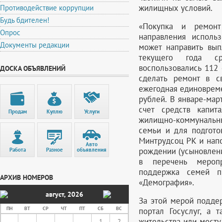
жилищных условий.
Противодействие коррупции
Будь бдителен!
«Покупка и ремонт
Опрос
направления исполь
Документы редакции
может направить вып
текущего года с
воспользовались 112
ДОСКА ОБЪЯВЛЕНИЙ
сделать ремонт в с
ежегодная единовреме
рублей. В январе-мар
счет средств капит
Продам
Куплю
Услуги
жилищно-коммунальны
семьи и для подгото
Минтрудсоц РК и нап
Авто
рождении (усыновлен
Работа
Разное
объявления
в перечень меропр
поддержка семей п
АРХИВ НОМЕРОВ
«Демография».
август
,
2026
За этой мерой подде
ПН
ВТ
СР
ЧТ
ПТ
СБ
ВС
портал Госуслуг, а
жительства или мест
1
2