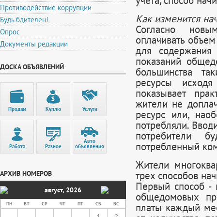
учета, способ нач
Противодействие коррупции
Как изменится на
Будь бдителен!
Согласно новы
Опрос
оплачивать объем
Документы редакции
для содержания
показаний общед
ДОСКА ОБЪЯВЛЕНИЙ
большинства та
ресурсы исходя
показывает прак
жители не допла
Продам
Куплю
Услуги
ресурс или, нао
потребляли. Ввод
потребители бу
Авто
потребленный ко
Работа
Разное
объявления
Жители многоква
АРХИВ НОМЕРОВ
трех способов нач
Первый способ -
август
,
2026
общедомовых пр
ПН
ВТ
СР
ЧТ
ПТ
СБ
ВС
платы каждый меся
1
2