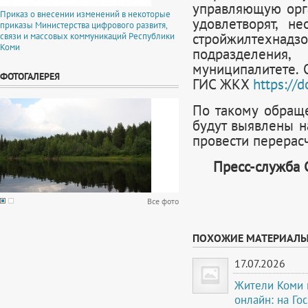
управляющую орг
Приказ о внесении изменений в некоторые
удовлетворят, н
приказы Министерства цифрового развитя,
стройжилтехна
связи и массовых коммуникаций Республики
Коми
подразделени
муниципалитете. 
ФОТОГАЛЕРЕЯ
ГИС ЖКХ
https://
По такому обраще
будут выявлены н
провести перерасч
Пресс-служба 
Все фото
ПОХОЖИЕ МАТЕРИАЛ
17.07.2026
Жители Коми м
онлайн: на Го