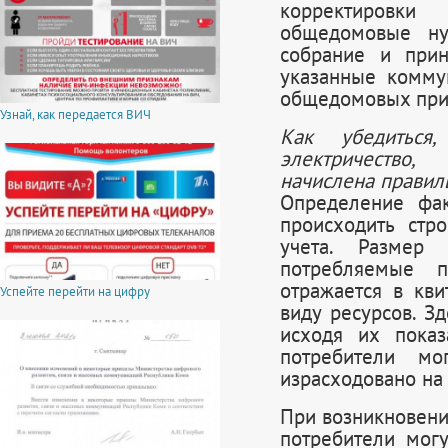
корректировк
общедомовые ну
собрание и при
указанные комму
общедомовых приб
Узнай, как передается ВИЧ
Как убедиться
электричество
начислена правил
Определение фак
происходить стр
учета. Размер
потребляемые п
отражается в кв
Успейте перейти на цифру
виду ресурсов. З
исходя их показ
потребители мо
израсходовано на
При возникновени
потребители могу