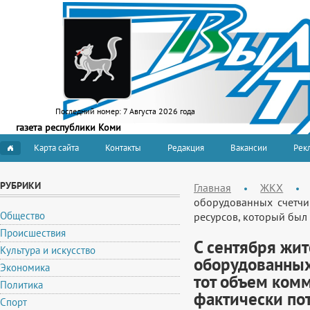
Последний номер:
7 Августа 2026 года
газета республики Коми
Карта сайта
Контакты
Редакция
Вакансии
Рекл
РУБРИКИ
Главная
ЖКХ
оборудованных счетчи
Общество
ресурсов, который был
Происшествия
С сентября жи
Культура и искусство
оборудованных
Экономика
тот объем ком
Политика
фактически по
Спорт