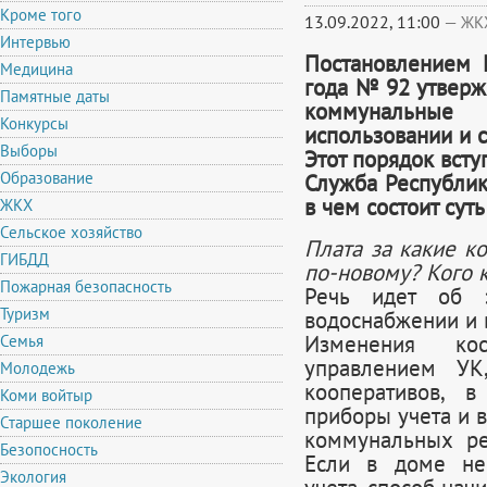
Кроме того
13.09.2022, 11:00
—
ЖК
Интервью
Постановлением 
Медицина
года № 92 утверж
Памятные даты
коммунальны
Конкурсы
использовании и 
Выборы
Этот порядок всту
Образование
Служба Республик
в чем состоит сут
ЖКХ
Сельское хозяйство
Плата за какие к
ГИБДД
по-новому? Кого 
Пожарная безопасность
Речь идет об э
Туризм
водоснабжении и
Изменения ко
Семья
управлением УК
Молодежь
кооперативов, 
Коми войтыр
приборы учета и 
Старшее поколение
коммунальных ре
Безопосность
Если в доме не
Экология