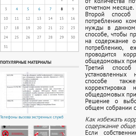
от количества п
отчетном месяце.
3
4
5
6
7
8
9
Второй способ 
10
11
12
13
14
15
16
потреблению ко
нужды в данном
17
18
19
20
21
22
23
способе, чтобы п
24
25
26
27
28
29
30
на содержание о
потреблению, е
31
проводится кор
общедомовых приб
ПОПУЛЯРНЫЕ МАТЕРИАЛЫ
Третий способ
установленных 
способе такж
корректировка 
общедомовых приб
Решение о выбо
общем собрании с
Телефоны вызова экстренных служб
Как избежать кор
содержание обще
Если собственн